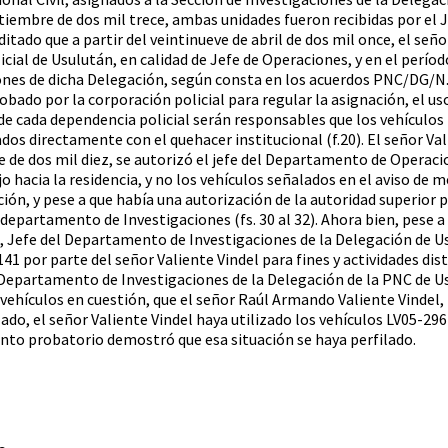
eptiembre de dos mil trece, ambas unidades fueron recibidas por el
creditado que a partir del veintinueve de abril de dos mil once, el s
icial de Usulután, en calidad de Jefe de Operaciones, y en el perío
nes de dicha Delegación, según consta en los acuerdos PNC/DG/N.° 
obado por la corporación policial para regular la asignación, el u
s de cada dependencia policial serán responsables que los vehículo
nados directamente con el quehacer institucional (f.20). El señor Va
de dos mil diez, se autorizó el jefe del Departamento de Operacion
jo hacia la residencia, y no los vehículos señalados en el aviso de 
, y pese a que había una autorización de la autoridad superior par
departamento de Investigaciones (fs. 30 al 32). Ahora bien, pese a l
, Jefe del Departamento de Investigaciones de la Delegación de Usu
 por parte del señor Valiente Vindel para fines y actividades distin
l Departamento de Investigaciones de la Delegación de la PNC de Us
 vehículos en cuestión, que el señor Raúl Armando Valiente Vindel, l
ado, el señor Valiente Vindel haya utilizado los vehículos LV05-29
ento probatorio demostró que esa situación se haya perfilado.