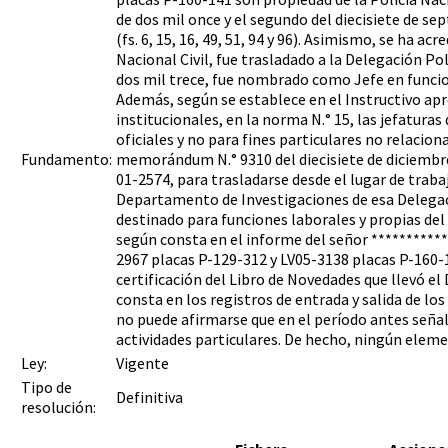
de dos mil once y el segundo del diecisiete de s
(fs. 6, 15, 16, 49, 51, 94 y 96). Asimismo, se ha a
Nacional Civil, fue trasladado a la Delegación Pol
dos mil trece, fue nombrado como Jefe en funcio
Además, según se establece en el Instructivo apr
institucionales, en la norma N.° 15, las jefatura
oficiales y no para fines particulares no relacio
Fundamento:
memorándum N.° 9310 del diecisiete de diciembre 
01-2574, para trasladarse desde el lugar de traba
Departamento de Investigaciones de esa Delegación
destinado para funciones laborales y propias del 
según consta en el informe del señor ***********
2967 placas P-129-312 y LV05-3138 placas P-160-141
certificación del Libro de Novedades que llevó e
consta en los registros de entrada y salida de los
no puede afirmarse que en el período antes señal
actividades particulares. De hecho, ningún elem
Ley:
Vigente
Tipo de
Definitiva
resolución: