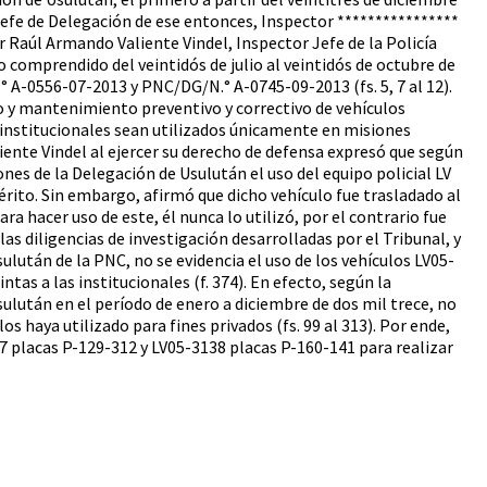
 Jefe de Delegación de ese entonces, Inspector ****************
eñor Raúl Armando Valiente Vindel, Inspector Jefe de la Policía
do comprendido del veintidós de julio al veintidós de octubre de
A-0556-07-2013 y PNC/DG/N.° A-0745-09-2013 (fs. 5, 7 al 12).
so y mantenimiento preventivo y correctivo de vehículos
s institucionales sean utilizados únicamente en misiones
liente Vindel al ejercer su derecho de defensa expresó que según
es de la Delegación de Usulután el uso del equipo policial LV
mérito. Sin embargo, afirmó que dicho vehículo fue trasladado al
a hacer uso de este, él nunca lo utilizó, por el contrario fue
as diligencias de investigación desarrolladas por el Tribunal, y
lután de la PNC, no se evidencia el uso de los vehículos LV05-
tas a las institucionales (f. 374). En efecto, según la
ulután en el período de enero a diciembre de dos mil trece, no
os haya utilizado para fines privados (fs. 99 al 313). Por ende,
67 placas P-129-312 y LV05-3138 placas P-160-141 para realizar