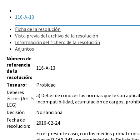
116-A-13
Ficha de la resolución
Vista previa del archivo de la resolución
Información del fichero de la resolución
Adjuntos
Número de
referencia
116-A-13
de la
resolución:
Tesauro:
Probidad
Deberes
a) Deber de conocer las normas que le son aplica
éticos (Art. 5
incompatibilidad, acumulación de cargos, prohibi
LEG):
Decisión:
No sanciona
Fecha de
2016-02-24
resolución:
En el presente caso, con los medios probatorio
placas P-160-141 son propiedad de la Policía Naci