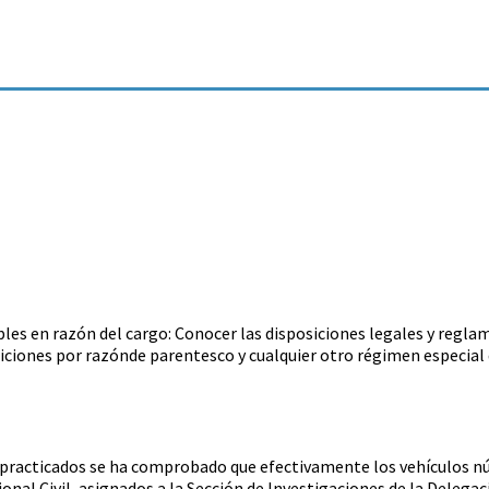
bles en razón del cargo: Conocer las disposiciones legales y regla
ciones por razónde parentesco y cualquier otro régimen especial q
s practicados se ha comprobado que efectivamente los vehículos n
onal Civil, asignados a la Sección de Investigaciones de la Delegac