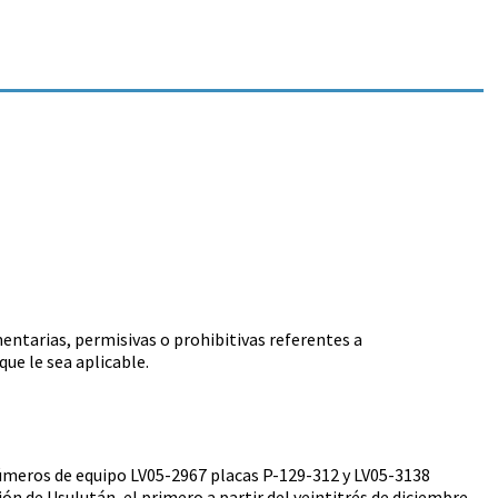
mentarias, permisivas o prohibitivas referentes a
ue le sea aplicable.
úmeros de equipo LV05-2967 placas P-129-312 y LV05-3138
ión de Usulután, el primero a partir del veintitrés de diciembre