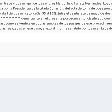
mil trece y dos mil quince los señores Marco Julio Iraheta Hernandez, Loyd
da por la Presidencia de la citada Comisión, del acta de toma de posesió
 abril de dos mil catorce(fs. 55 al 159). Entre el veintisiete de mayo de dos
************* denunciante en el presente porcedimiento, clasificado con la 
, como se verifica en copias simples de los pasajes de ese procedimiento( fs. 
igencias realizadas en ese caso, anexo al informe remitido por los miembros 