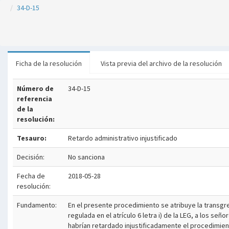
34-D-15
Ficha de la resolución
Vista previa del archivo de la resolución
Número de
34-D-15
referencia
de la
resolución:
Tesauro:
Retardo administrativo injustificado
Decisión:
No sanciona
Fecha de
2018-05-28
resolución:
Fundamento:
En el presente procedimiento se atribuye la transgre
regulada en el atrículo 6 letra i) de la LEG, a los 
habrían retardado injustificadamente el procedimient