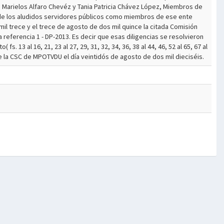
a Marielos Alfaro Chevéz y Tania Patricia Chávez López, Miembros de
n de los aludidos servidores públicos como miembros de ese ente
 mil trece y el trece de agosto de dos mil quince la citada Comisión
referencia 1 - DP-2013. Es decir que esas diligencias se resolvieron
13 al 16, 21, 23 al 27, 29, 31, 32, 34, 36, 38 al 44, 46, 52 al 65, 67 al
de la CSC de MPOTVDU el día veintidós de agosto de dos mil dieciséis.