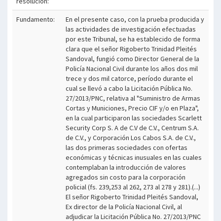
resolución:
Fundamento:
En el presente caso, con la prueba producida y
las actividades de investigación efectuadas
por este Tribunal, se ha establecido de forma
clara que el señor Rigoberto Trinidad Pleités
Sandoval, fungió como Director General de la
Policía Nacional Civil durante los años dos mil
trece y dos mil catorce, período durante el
cual se llevó a cabo la Licitación Pública No.
27/2013/PNC, relativa al "Suministro de Armas
Cortas y Municiones, Precio CIF y/o en Plaza",
en la cual participaron las sociedades Scarlett
Security Corp S. A de C.V de C.V., Centrum S.A.
de C.V., y Corporación Los Cabos S.A. de C.V.,
las dos primeras sociedades con ofertas
económicas y técnicas inusuales en las cuales
contemplaban la introducción de valores
agregados sin costo para la corporación
policial (fs. 239,253 al 262, 273 al 278 y 281).(...)
El señor Rigoberto Trinidad Pleités Sandoval,
Ex director de la Policía Nacional Civil, al
adjudicar la Licitación Pública No. 27/2013/PNC