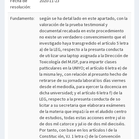
Fecha de
2020-11-23
resolución:
Fundamento:
según se ha detal lado en este apartado, con la
valoración de la prueba testimonial y
documental recabada en este procedimiento
no existe un verdadero convencimiento que el
investigado haya transgredido el artículo 5 letra
a) de la LEG, respecto a la presunta conducta
de uti lizar una laptop asignada a la Dirección de
Toxicología del MJSP, para impartir clases
patticulares en la UNIYO; el artículo 6 letra e) de
la misma ley, con relación al presunto hecho de
retirarse de su jornada laboral los días viernes
desde el mediodía, para ejercer la docencia en
dicha universidad; y el artículo 6 letra f) de la
LEG, respecto a la presunta conducta de so
licitar a su secretaria que elaborara exámenes
de la materia que impa1i ía en el aludido centro
de estudios, todas estas acciones entre j ul io
de dos mil catorce y jul io de dos mil dieciséis.
Por tanto, con base en los artículos I de la
Constituc ión, VJ. 1 letra c) de la Convención