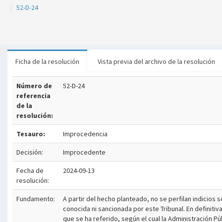
52-D-24
Ficha de la resolución
Vista previa del archivo de la resolución
Número de
52-D-24
referencia
de la
resolución:
Tesauro:
Improcedencia
Decisión:
Improcedente
Fecha de
2024-09-13
resolución:
Fundamento:
A partir del hecho planteado, no se perfilan indicios 
conocida ni sancionada por este Tribunal. En definitiv
que se ha referido, según el cual la Administración Pú