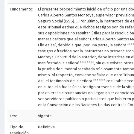
Fundamento:
El presente procedimiento inició de oficio por una d
Carlos Alberto Santos Montoya, supervisor previsional, 
Seguro Social (ISSS). ... Por último, la instructora d
este Tribunal estima que dichos testigos son de refe
sus deposiciones no resultan útiles para la resolución 
manera certera que el señor Carlos Alberto Santos Mon
Ello es así, debido a que, por una parte, la señora **
testigos ofrecidos por la instructora no presenciaron
Montoya. En virtud de lo anterior, debe insistirse en 
manifestado la señora*********, sin que existan otro
la prueba documental recabada oficiosamente tampoco 
mismo. Al respecto, conviene señalar que este Tribun
Así, el testimonio de la señora ******* resultaba nec
en autos ella fue la única testigo presencial de la s
por diversas circunstancias no llegan a ser conocid
ser servidores públicos o particulares que hubieren 
en la Convención de las Naciones Unidas contra la Cor
Ley:
Vigente
Tipo de
Definitiva
resolución: