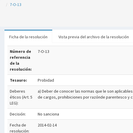
7-O-13
Ficha de la resolución
Vista previa del archivo de la resolución
Número de
7-O-13
referencia
de la
resolución:
Tesauro:
Probidad
Deberes
a) Deber de conocer las normas que le son aplicables
éticos (Art. 5
de cargos, prohibiciones por razónde parentesco y cu
LEG):
Decisión:
No sanciona
Fecha de
2014-02-14
resolución: