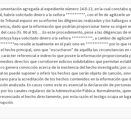
ocumentación agregada al expediente número 24-D-13, en la cual constaba q
habría solicitado dinero a la señora ***********, con el fin de agilizarle un
e este Tribunal expuso en su informe las diligencias realizadas y los hallaz
rencia, dado que la información que podrían proporcionar tiene su origen e
del caso (fs. 86 al 93). ... En este procedimiento, pese a las diligencias d
toya haya solicitado dinero a la señora ************, a cambio de agilizarle
**********no reside actualmente en el país sino en ************* por lo que r
 el hecho principal, sino que “escucharon” de aquélla las circunstancias en
el carácter referencial e indirecto que posee la información proporcionada 
s medios directos que corroboren indicios indubitables que permitan estab
genera convicción acerca de la existencia del hecho investigado; por cuan
al no puede suponer o inferir los hechos que serán objeto de sanción, sin
esario para la acreditación de los hechos contenidos en la información que 
ituación analizada. En casos como este es esencial la declaración de perso
os por los canales regulares de la Administración Pública. Normalmente, 
presenciado el hecho directamente, por esta razón el testigo ocupa un luga
rupción.