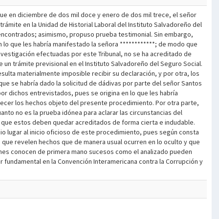
ue en diciembre de dos mil doce y enero de dos mil trece, el señor
 trámite en la Unidad de Historial Laboral del Instituto Salvadoreño del
gos encontrados; asimismo, propuso prueba testimonial. Sin embargo,
n lo que les habría manifestado la señora ************; de modo que
e investigación efectuadas por este Tribunal, no se ha acreditado de
 un trámite previsional en el Instituto Salvadoreño del Seguro Social.
esulta materialmente imposible recibir su declaración, y por otra, los
 que se habría dado la solicitud de dádivas por parte del señor Santos
por dichos entrevistados, pues se origina en lo que les habría
lecer los hechos objeto del presente procedimiento. Por otra parte,
to no es la prueba idónea para aclarar las circunstancias del
o que estos deben quedar acreditados de forma cierta e indudable.
dio lugar al inicio oficioso de este procedimiento, pues según consta
nas que revelen hechos que de manera usual ocurren en lo oculto y que
quienes conocen de primera mano sucesos como el analizado pueden
r fundamental en la Convención Interamericana contra la Corrupción y