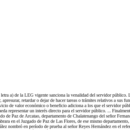
6 letra a) de la LEG vigente sanciona la venalidad del servidor público. 
apresurar, retardar o dejar de hacer tareas o trámites relativos a sus fu
rvicio de valor económico o beneficio adiciona a los que el servidor púb
eda representar un interés directo para el servidor público. ... Finalm
ado de Paz de Arcatao, departamento de Chalatenango del señor Ferna
rara en el Juzgado de Paz de Las Flores, de ese mismo departamento, a
zález nombró en período de prueba al señor Reyes Hernández en el referi