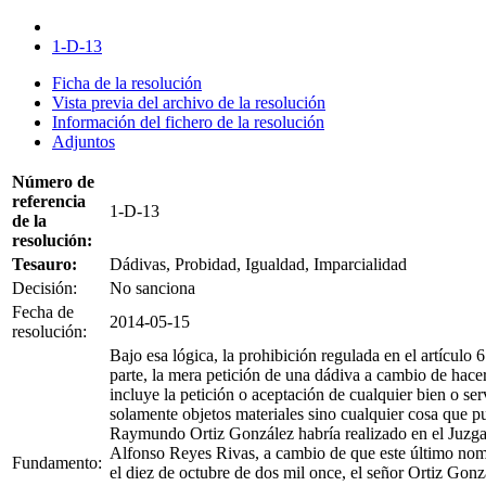
1-D-13
Ficha de la resolución
Vista previa del archivo de la resolución
Información del fichero de la resolución
Adjuntos
Número de
referencia
1-D-13
de la
resolución:
Tesauro:
Dádivas, Probidad, Igualdad, Imparcialidad
Decisión:
No sanciona
Fecha de
2014-05-15
resolución:
Bajo esa lógica, la prohibición regulada en el artículo 
parte, la mera petición de una dádiva a cambio de hacer, 
incluye la petición o aceptación de cualquier bien o se
solamente objetos materiales sino cualquier cosa que pu
Raymundo Ortiz González habría realizado en el Juzg
Alfonso Reyes Rivas, a cambio de que este último nomb
Fundamento:
el diez de octubre de dos mil once, el señor Ortiz Gon