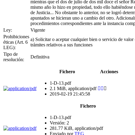
mientras que el dos de julio de dos mil doce el señor 
mismo año lo hizo en propiedad, todo ello habiéndose 
de Justicia... No obstante lo anterior, no se logró dete
apuntados se hicieran uno a cambio del otro. Adicional
procedimientos correspondientes ante la instancia compe
Ley:
Vigente
Prohibiciones
a) Solicitar o aceptar cualquier bien o servicio de valo
éticas (Art. 6
trámites relativos a sus funciones
LEG):
Tipo de
Definitiva
resolución:
Fichero
Acciones
1-D-13.pdf
2.1 MiB, application/pdf
2019-02-19 21:45:58
Fichero
1-D-13.pdf
Versión: 2
281.77 KiB, application/pdf
Enviado por
TEG