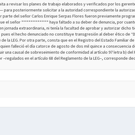
mita a revisar los planes de trabajo elaborados y verificados por los gerent
 para posteriormente solicitar a la autoridad correspondiente la autorizac
por parte del señor Carlos Enrique Serpas Flores fueron previamente progr
a que el señor *************** haya faltado a su deber de denuncia, por cuan
n jornada extraordinaria, ni tenía la facultad de aprobar y autorizar dicho t
 pues el hecho denunciado no constituye transgresión al deber ético de “D
 b) de la LEG. Por otra parte, consta que en el Registro del Estado Familiar 
uien falleció el día catorce de agosto de dos mil quince a consecuencia de*
tuir una causal de sobreseimiento de conformidad al artículo 97 letra b) de
r –regulados en el artículo 68 del Reglamento de la LEG–, corresponde de