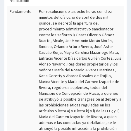
resolución:
Fundamento:
Por resolución de las ocho horas con diez
minutos del día ocho de abril de dos mil
quince, se decretó la apertura del
procedimiento administrativo sancionador
contra los señores i) Osacr Oliverio Gómez
Duarte, Alcale, José Antonio Morán Morán,
Sindico, Orlando Arturo Rivera, José Astor
Castillo Borja, Mayra Carolina Mazariego Mata,
Eufracio Vicente Díaz carlos Guillén Cortez, Luis
Alonso Navarro, Regidores propietarios y los
señores María del Rosario Alvarez Martínez,
Katia Goretty y Abarca Rosales de Trujillo,
Marina Vicente y María del Carmen Izaparte de
Rivera, regidores suplentes, todos del
Municipio de Concepción de Ataco, a quienes
se atribuyó la posible transgresión al deber y a
las prohibiciones éticas reguladas en los
artículos 5 letra a) y 6 letra k) y l) de la LEG; y ii)
María del Carmen Izaparte de Rivera, a quien
además e las conductas ya detalladas, se le
atribuyó la posible infracción a la prohibición