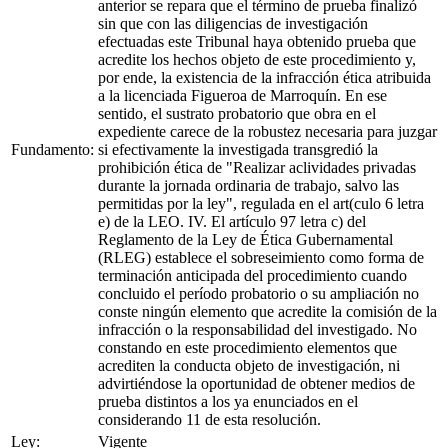
anterior se repara que el término de prueba finalizó
sin que con las diligencias de investigación
efectuadas este Tribunal haya obtenido prueba que
acredite los hechos objeto de este procedimiento y,
por ende, la existencia de la infracción ética atribuida
a la licenciada Figueroa de Marroquín. En ese
sentido, el sustrato probatorio que obra en el
expediente carece de la robustez necesaria para juzgar
Fundamento:
si efectivamente la investigada transgredió la
prohibición ética de "Realizar aclividades privadas
durante la jornada ordinaria de trabajo, salvo las
permitidas por la ley", regulada en el art(culo 6 letra
e) de la LEO. IV. El artículo 97 letra c) del
Reglamento de la Ley de Ética Gubernamental
(RLEG) establece el sobreseimiento como forma de
terminación anticipada del procedimiento cuando
concluido el período probatorio o su ampliación no
conste ningún elemento que acredite la comisión de la
infracción o la responsabilidad del investigado. No
constando en este procedimiento elementos que
acrediten la conducta objeto de investigación, ni
advirtiéndose la oportunidad de obtener medios de
prueba distintos a los ya enunciados en el
considerando 11 de esta resolución.
Ley:
Vigente