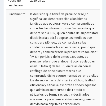
Fecha de
2020-08-20
resolución:
Fundamento:
la decisión que habrá de pronunciarse,no
significa una desprotección a los bienes
jurídicos que pudieran verse comprometidos
con el hecho informado, sino únicamente que
deberá ser la CCR, quien dentro de su potestad
disciplinaria podrá adoptar las medidas que
considere idóneo;, de comprobarse las
conductas señaladas en esta sede; por lo que
deberá , comunicársele la presente resolución~
' IV. Sin perjuicio de lo antes expuesto, es
preciso referir que el deber ético regulado en
el art. 5 letra a) de la LEG, en relación con el
catálogo de principios rectores que
comprende dicho cuerpo normativo -entre ellos
los de supremacía del interés público, lealtad,
eficiencia y eficacia- exhortan a todos aquellos
que administran recursos del Estado b
utilizarlos de forma racional, y destinarlos
únicamente para fines institucionales; pues su
desvío hacia objetivos particulares