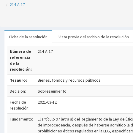
214-A-17
Ficha de la resolución
Vista previa del archivo de la resolución
Número de
214-A-17
referencia
de la
resolución:
Tesauro:
Bienes, fondos y recursos públicos.
Decisión:
Sobreseimiento
Fecha de
2021-03-12
resolución:
Fundamento:
El artículo 97 letra a) del Reglamento de la Ley de 
de improcedencia, después de haberse admitido la den
prohibiciones éticos regulados en la LEG, específicamen