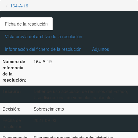
164-A-19
Ficha de la resolución
Vista previa del archivo de la resolución
Información del fichero de la resolución
Adjuntos
Número de
164-A-19
referencia
de la
resolución:
Tesauro:
Deber de uso adecuado de recursos del Estado,
Uso discrecional de vehículos nacionales
Decisión:
Sobreseimiento
Fecha de
2021-09-03
resolución:
Fundamento:
El presente procedimiento administrativo