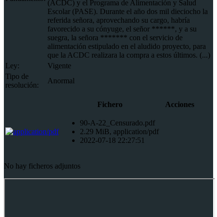
(ACDC) y el Programa de Alimentación y Salud
Escolar (PASE). Durante el año dos mil dieciocho la
referida señora, aprovechando su cargo, habría
favorecido a su cónyuge, el señor ******, y a su
suegra, la señora ******* con el servicio de
alimentación estipulado en el aludido proyecto, para
que la ACDC realizara la compra a estos últimos. (...)
Ley:
Vigente
Tipo de
Anormal
resolución:
Fichero
Acciones
90-A-22_Censurado.pdf
2.29 MiB, application/pdf
2022-07-18 22:27:51
No hay ficheros adjuntos