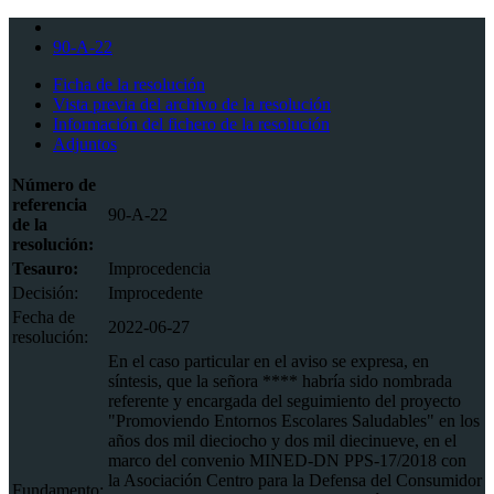
90-A-22
Ficha de la resolución
Vista previa del archivo de la resolución
Información del fichero de la resolución
Adjuntos
Número de
referencia
90-A-22
de la
resolución:
Tesauro:
Improcedencia
Decisión:
Improcedente
Fecha de
2022-06-27
resolución:
En el caso particular en el aviso se expresa, en
síntesis, que la señora **** habría sido nombrada
referente y encargada del seguimiento del proyecto
"Promoviendo Entornos Escolares Saludables" en los
años dos mil dieciocho y dos mil diecinueve, en el
marco del convenio MINED-DN PPS-17/2018 con
la Asociación Centro para la Defensa del Consumidor
Fundamento: