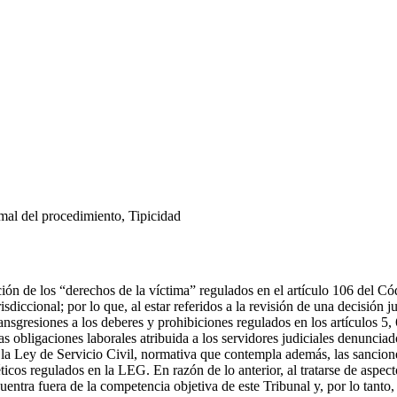
mal del procedimiento, Tipicidad
lación de los “derechos de la víctima” regulados en el artículo 106 del 
sdiccional; por lo que, al estar referidos a la revisión de una decisión
transgresiones a los deberes y prohibiciones regulados en los artículos 
las obligaciones laborales atribuida a los servidores judiciales denuncia
 la Ley de Servicio Civil, normativa que contempla además, las sancion
éticos regulados en la LEG. En razón de lo anterior, al tratarse de aspec
entra fuera de la competencia objetiva de este Tribunal y, por lo tanto,